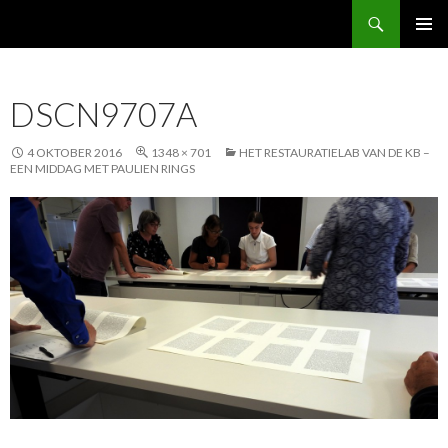
Zoeken
FabBoek
NAAR
PRIMAI
DE
MENU
INHOUD
DSCN9707A
SPRINGEN
4 OKTOBER 2016
1348 × 701
HET RESTAURATIELAB VAN DE KB –
EEN MIDDAG MET PAULIEN RINGS