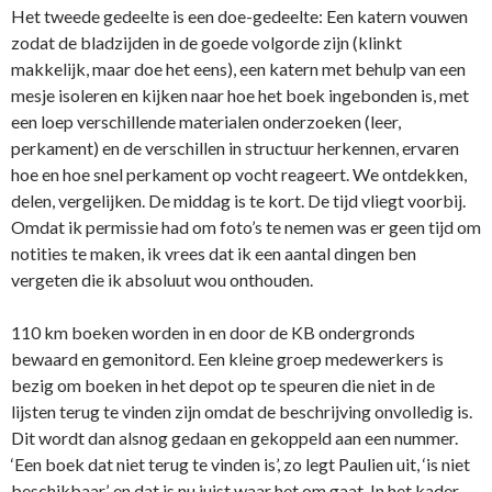
Het tweede gedeelte is een doe-gedeelte: Een katern vouwen
zodat de bladzijden in de goede volgorde zijn (klinkt
makkelijk, maar doe het eens), een katern met behulp van een
mesje isoleren en kijken naar hoe het boek ingebonden is, met
een loep verschillende materialen onderzoeken (leer,
perkament) en de verschillen in structuur herkennen, ervaren
hoe en hoe snel perkament op vocht reageert. We ontdekken,
delen, vergelijken. De middag is te kort. De tijd vliegt voorbij.
Omdat ik permissie had om foto’s te nemen was er geen tijd om
notities te maken, ik vrees dat ik een aantal dingen ben
vergeten die ik absoluut wou onthouden.
110 km boeken worden in en door de KB ondergronds
bewaard en gemonitord. Een kleine groep medewerkers is
bezig om boeken in het depot op te speuren die niet in de
lijsten terug te vinden zijn omdat de beschrijving onvolledig is.
Dit wordt dan alsnog gedaan en gekoppeld aan een nummer.
‘Een boek dat niet terug te vinden is’, zo legt Paulien uit, ‘is niet
beschikbaar’, en dat is nu juist waar het om gaat. In het kader