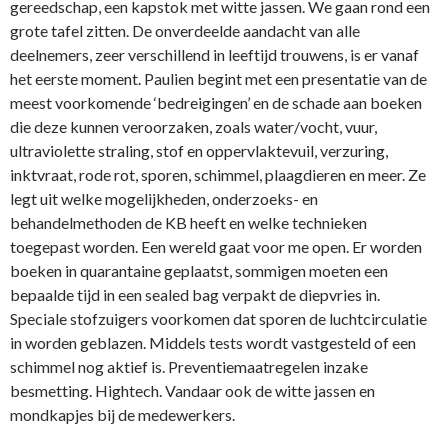
gereedschap, een kapstok met witte jassen. We gaan rond een
grote tafel zitten. De onverdeelde aandacht van alle
deelnemers, zeer verschillend in leeftijd trouwens, is er vanaf
het eerste moment. Paulien begint met een presentatie van de
meest voorkomende ‘bedreigingen’ en de schade aan boeken
die deze kunnen veroorzaken, zoals water/vocht, vuur,
ultraviolette straling, stof en oppervlaktevuil, verzuring,
inktvraat, rode rot, sporen, schimmel, plaagdieren en meer. Ze
legt uit welke mogelijkheden, onderzoeks- en
behandelmethoden de KB heeft en welke technieken
toegepast worden. Een wereld gaat voor me open. Er worden
boeken in quarantaine geplaatst, sommigen moeten een
bepaalde tijd in een sealed bag verpakt de diepvries in.
Speciale stofzuigers voorkomen dat sporen de luchtcirculatie
in worden geblazen. Middels tests wordt vastgesteld of een
schimmel nog aktief is. Preventiemaatregelen inzake
besmetting. Hightech. Vandaar ook de witte jassen en
mondkapjes bij de medewerkers.