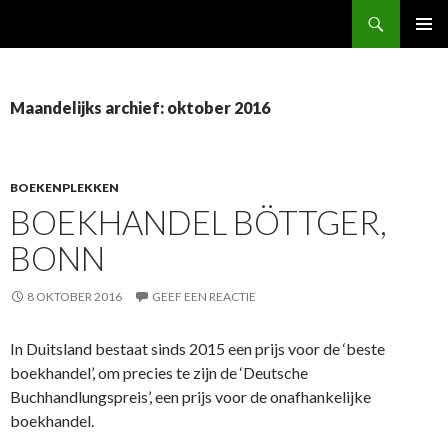
Zoeken
FabBoek
NAAR
PRIMAI
DE
MENU
INHOUD
SPRINGEN
Maandelijks archief: oktober 2016
BOEKENPLEKKEN
BOEKHANDEL BÖTTGER,
BONN
8 OKTOBER 2016
GEEF EEN REACTIE
In Duitsland bestaat sinds 2015 een prijs voor de ‘beste
boekhandel’, om precies te zijn de ‘Deutsche
Buchhandlungspreis’, een prijs voor de onafhankelijke
boekhandel.