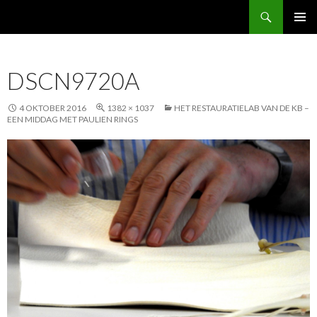
Zoeken
FabBoek
NAAR
PRIMAI
DE
MENU
INHOUD
DSCN9720A
SPRINGEN
4 OKTOBER 2016
1382 × 1037
HET RESTAURATIELAB VAN DE KB –
EEN MIDDAG MET PAULIEN RINGS