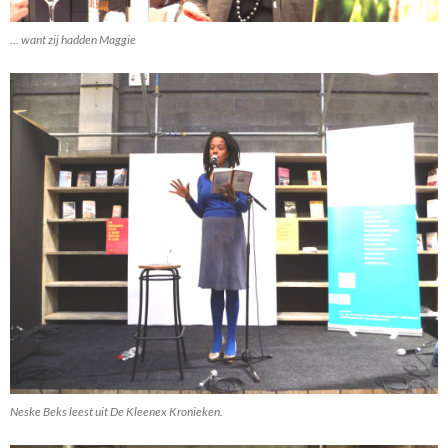
… want zij hadden Maggie
Neske Beks leest uit De Kleenex Kronieken.