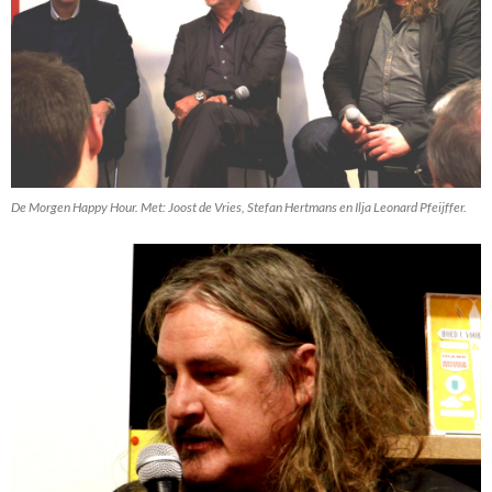
De Morgen Happy Hour. Met: Joost de Vries, Stefan Hertmans en Ilja Leonard Pfeijffer.