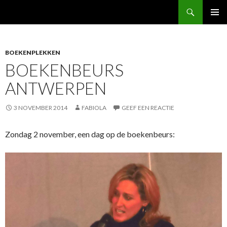
Zoeken
FabBoek
NAAR
PRIMAI
DE
MENU
INHOUD
SPRINGEN
BOEKENPLEKKEN
BOEKENBEURS
ANTWERPEN
3 NOVEMBER 2014
FABIOLA
GEEF EEN REACTIE
Zondag 2 november, een dag op de boekenbeurs: